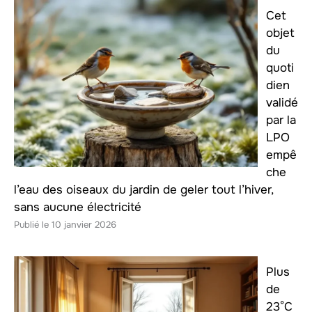
Cet
objet
du
quoti
dien
validé
par la
LPO
empê
che
l’eau des oiseaux du jardin de geler tout l’hiver,
sans aucune électricité
10 janvier 2026
Plus
de
23°C