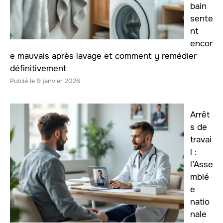
bain
sente
nt
encor
e mauvais après lavage et comment y remédier
définitivement
9 janvier 2026
Arrêt
s de
travai
l :
l’Asse
mblé
e
natio
nale