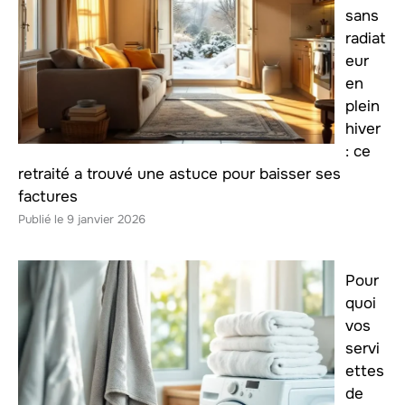
sans
radiat
eur
en
plein
hiver
: ce
retraité a trouvé une astuce pour baisser ses
factures
9 janvier 2026
Pour
quoi
vos
servi
ettes
de