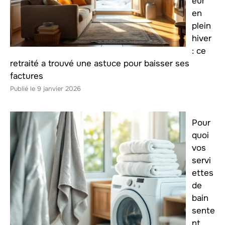
eur
en
plein
hiver
: ce
retraité a trouvé une astuce pour baisser ses
factures
9 janvier 2026
Pour
quoi
vos
servi
ettes
de
bain
sente
nt