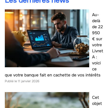
Les dernières news
Au-
delà
de 22
950
€ sur
votre
Livret
A :
voici
ce
que votre banque fait en cachette de vos intérêts
11 janvier 2026
Cet
objet