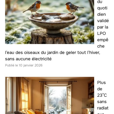
du
quoti
dien
validé
par la
LPO
empê
che
l’eau des oiseaux du jardin de geler tout l’hiver,
sans aucune électricité
10 janvier 2026
Plus
de
23°C
sans
radiat