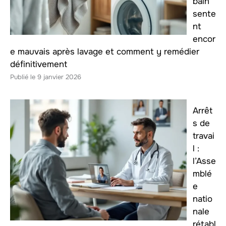
bain
sente
nt
encor
e mauvais après lavage et comment y remédier
définitivement
9 janvier 2026
Arrêt
s de
travai
l :
l’Asse
mblé
e
natio
nale
rétabl