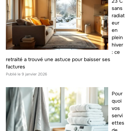
23°C
sans
radiat
eur
en
plein
hiver
: ce
retraité a trouvé une astuce pour baisser ses
factures
9 janvier 2026
Pour
quoi
vos
servi
ettes
de