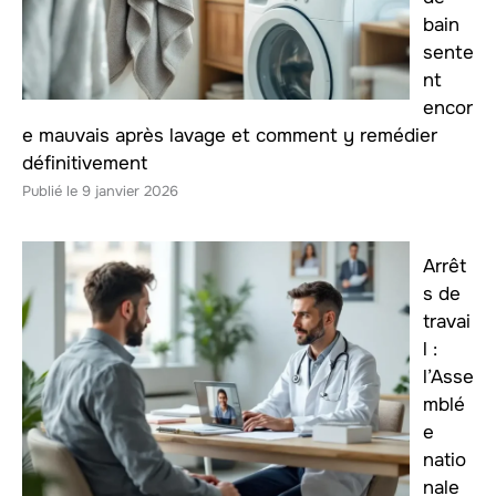
bain
sente
nt
encor
e mauvais après lavage et comment y remédier
définitivement
9 janvier 2026
Arrêt
s de
travai
l :
l’Asse
mblé
e
natio
nale