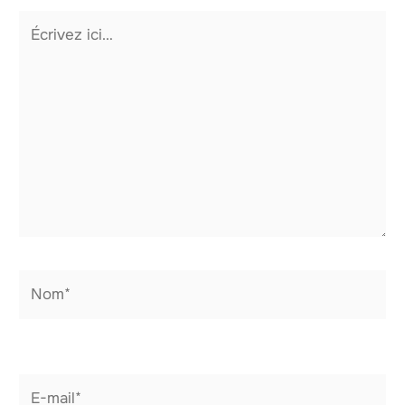
Écrivez
ici…
Nom*
E-