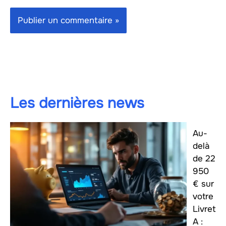
Les dernières news
Au-
delà
de 22
950
€ sur
votre
Livret
A :