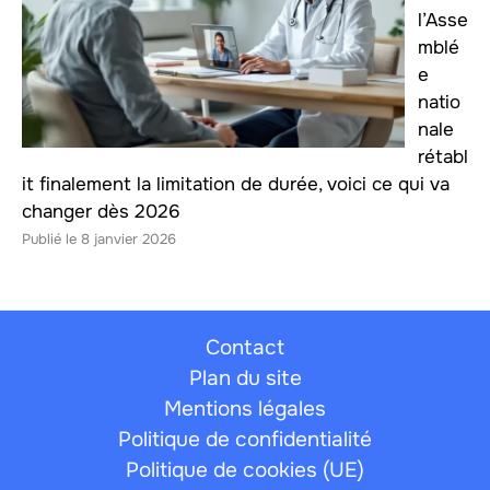
l’Asse
mblé
e
natio
nale
rétabl
it finalement la limitation de durée, voici ce qui va
changer dès 2026
8 janvier 2026
Contact
Plan du site
Mentions légales
Politique de confidentialité
Politique de cookies (UE)