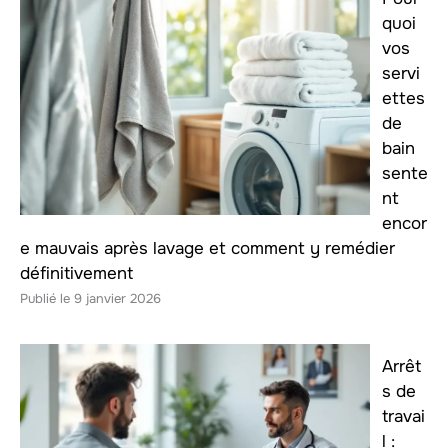
quoi
vos
servi
ettes
de
bain
sente
nt
encor
e mauvais après lavage et comment y remédier
définitivement
9 janvier 2026
Arrêt
s de
travai
l :