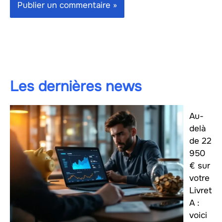
Les dernières news
Au-
delà
de 22
950
€ sur
votre
Livret
A :
voici