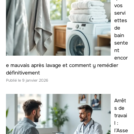
vos
servi
ettes
de
bain
sente
nt
encor
e mauvais après lavage et comment y remédier
définitivement
9 janvier 2026
Arrêt
s de
travai
l :
l’Asse