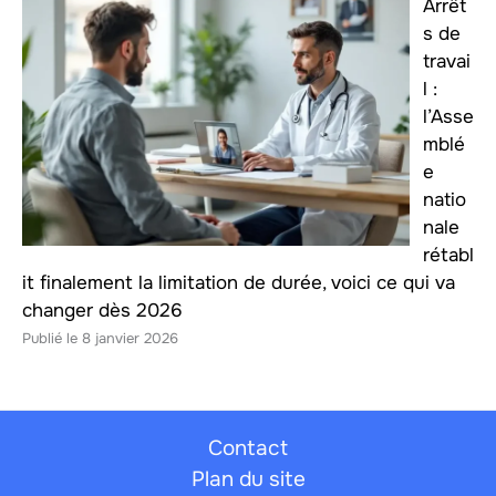
Arrêt
s de
travai
l :
l’Asse
mblé
e
natio
nale
rétabl
it finalement la limitation de durée, voici ce qui va
changer dès 2026
8 janvier 2026
Contact
Plan du site