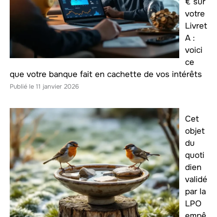
€ sur
votre
Livret
A :
voici
ce
que votre banque fait en cachette de vos intérêts
11 janvier 2026
Cet
objet
du
quoti
dien
validé
par la
LPO
empê