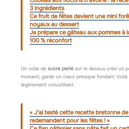
Cookies aux flocons d’avoine : la rec
3 ingrédients
Ce fruit de fêtes devient une mini for
noyaux au dessert
Je prépare ce gâteau aux pommes à la p
100 % réconfort
Un voile de
sucre perlé
sur le dessus crée un pe
moment, garde un cœur presque fondant. Voilà le
légèrement croustillant.
« J’ai testé cette recette bretonne de
redemandent pour les fêtes ! »
Ce flan pâtissier sans pâte fait un car