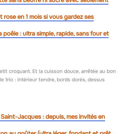
ette sans beurre ni sucre avec seulement
êt rose en 1 mois si vous gardez ses
oêle : ultra simple, rapide, sans four et
tit croquant. Et la cuisson douce, arrêtée au bon
 trio : intérieur tendre, bords dorés, dessus
 Saint-Jacques : depuis, mes invités en
ton au goûter (ultra léger, fondant et prêt