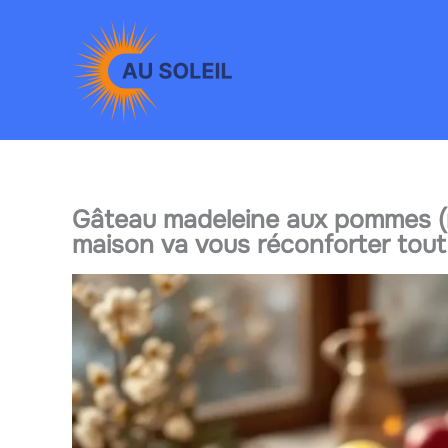
Aller
au
contenu
Gâteau madeleine aux pommes (r
maison va vous réconforter tout 