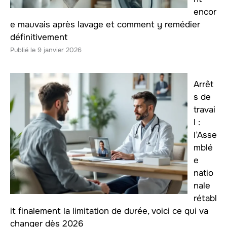
encor
e mauvais après lavage et comment y remédier
définitivement
9 janvier 2026
Arrêt
s de
travai
l :
l’Asse
mblé
e
natio
nale
rétabl
it finalement la limitation de durée, voici ce qui va
changer dès 2026