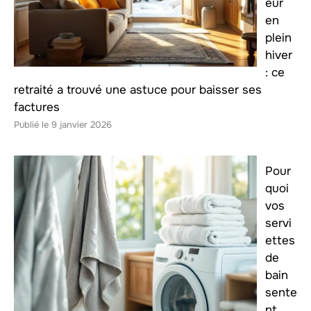
eur
en
plein
hiver
: ce
retraité a trouvé une astuce pour baisser ses
factures
9 janvier 2026
Pour
quoi
vos
servi
ettes
de
bain
sente
nt