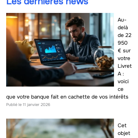
Les dernières news
Au-
delà
de 22
950
€ sur
votre
Livret
A :
voici
ce
que votre banque fait en cachette de vos intérêts
11 janvier 2026
Cet
objet