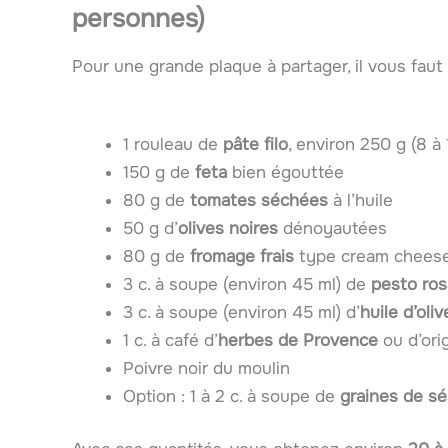
personnes)
Pour une grande plaque à partager, il vous faut 
1 rouleau de
pâte filo
, environ 250 g (8 à 
150 g de
feta
bien égouttée
80 g de
tomates séchées
à l’huile
50 g d’
olives noires
dénoyautées
80 g de
fromage frais
type cream cheese
3 c. à soupe (environ 45 ml) de
pesto ro
3 c. à soupe (environ 45 ml) d’
huile d’oliv
1 c. à café d’
herbes de Provence
ou d’ori
Poivre noir du moulin
Option : 1 à 2 c. à soupe de
graines de s